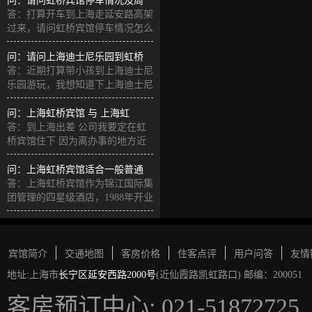
问：请问虹桥宾馆停车情况及周
答：打算开车到上海走延安路高架
过来，请问虹桥宾馆停车情况怎么
样，
问：请问上海迪士尼乐园到虹桥
答：近期打算带小孩到上海迪士尼
乐园游玩，我想知道下上海迪士尼
乐园
问：上海虹桥宾馆 与 上海虹
答：到上海出差 公司我要定在虹
桥宾馆住下 因为离办事的地方近
但
问：上海虹桥宾馆适合一般普通
答：上海虹桥宾馆作为锦江国际集
团管理的四星级酒店，1988年开业
宾馆简介
交通地图
客房价格
住客点评
用户问答
友情
地址:上海市
长宁区延安西路2000号
(近仙霞路凯虹路口) 邮编：200051
客房预订中心: 021-51872725