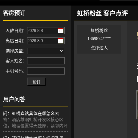
客房预订
虹桥粉丝 客户点评
入驻日期：
虹桥粉丝
1369874****
离店日期：
点评达人
选择房型：
客人姓名：
手机号码：
用户问答
问：虹桥宾馆具体在哪怎么去
答：酒店雄踞虹桥开发区核心区
位，地理位置得天独厚，紧邻内环
高架与