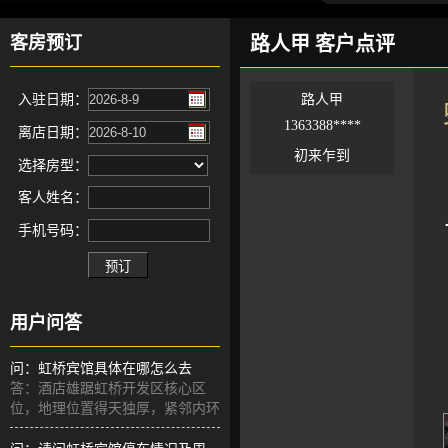
客房预订
路人甲 客户点评
入驻日期：
路人甲
1363388****
离店日期：
初来乍到
选择房型：
客人姓名：
手机号码：
用户问答
问：虹桥宾馆具体在哪怎么去
答：酒店雄踞虹桥开发区核心区
位，地理位置得天独厚，紧邻内环
高架与